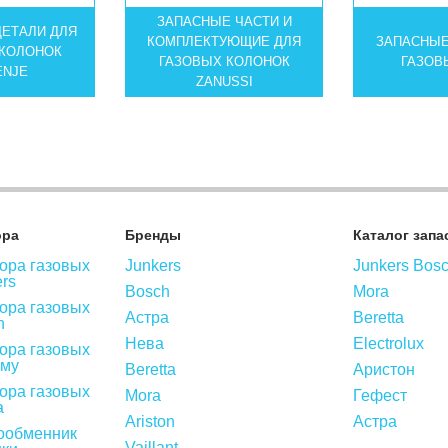
ЗАПАСНЫЕ ЧАСТИ И
ДЕТАЛИ ДЛЯ
КОМПЛЕКТУЮЩИЕ ДЛЯ
ЗАПАСНЫЕ
 КОЛОНОК
ГАЗОВЫХ КОЛОНОК
ГАЗОВ
ENJE
ZANUSSI
ора
Бренды
Каталог запа
ора газовых
Junkers
Junkers Bos
ers
Bosch
Mora
ора газовых
Астра
Beretta
h
Нева
Electrolux
ора газовых
ому
Beretta
Аристон
ора газовых
Mora
Гефест
а
Ariston
Астра
ообменник
Vaillant