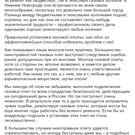
за ремонт как бюджетных, так и люксовых газовых колонок. В
Нижнем Новгороде они встречаются во всем своем
многообразии, поскольку это довольно-таки большой город.
Разница между бюджетными и люксовыми колонками подчас
огромна, но для нас она не составляет сколь-нибудь
значительной трудности – профессионалы своего дела
одинаково хорошо ремонтируют любые колонки!
Правильная установка газовой плиты, как один из
эффективнейших способов избежать проблем с ней
Как показывает наша многолетняя практика, большинство
неисправностей газовых плит выступает следствием ошибок,
ранее допущенных при их монтаже. Монтаж газовой плиты,
хотя со стороны он, вполне возможно, и кажется делом
довольно-таки простецким, является очень ответственной
работой. Как-никак это газ, а с ним, как и с любым другим
взрывоопасным веществом, шутки плохи!
Мы никогда об этом не забываем, выполняя подключение
газовых плит по всем стандартам безопасности, действующим
на сегодняшний день в России. Но так поступают очень
немногие. В результате нам то и дело приходится исправлять
чужие ошибки, ремонтируя газовые плиты, которые могли бы
еще многие годы работать без всякого ремонта. Если бы их
владельцы подошли к установке этих плит не столь
легкомысленно…
В большинстве случаев неисправную плиту удается
отремонтировать, но иногда бессильны даже мы – в подобных