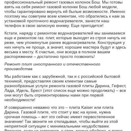
профессиональный ремонт газовых колонок Бош. Мы готовы
взять на себя ремонт газовой колонки Бош любой модели,
чтобы гарантировано вернуть ей былые возможности. Именно
поэтому мы советуем всем клиентам, что обратились к нам за
установкой проточного водонагревателя, занести наш
телефон в свою записную книжку. Еще пригодится!
Кстати, наряду с ремонтом водонагревателей мы занимаемся
еще и ремонтом газ. плит, которые выходят из строя ничуть не
реже, чем упомянутые ранее водонагреватели. Конструкция у
них ничуть не проще, а значит, хорошие мастера будут и здесь
весьма к месту. К счастью, они всегда в полном вашем
распоряжении – достаточно просто позвонить!
Ремонт плит иностранного и отечественного
производства
Мы работаем как с зарубежной, так и с российской бытовой
техникой, предоставляя своим клиентам самые
разнообразные услуги ремонта газовой плиты Дарина, Гефест,
Лада, Идель, Брест (этот список еще можно продолжать) – все
они могут быть отремонтированы нами при первой
необходимости!
И совершенно неважно что это – плита Kaiser или плита
Дарина. Газовой плите, что стоит у вас на кухне, нужна
срочная помощь – вот это сейчас имеет первостепенное
значение! Так звоните не откладывая, чтобы выйти из этой
неприятной ситуации с минимальными неудобствами.
Впрочем, если не затягивать с этим, можно обойтись и вовсе