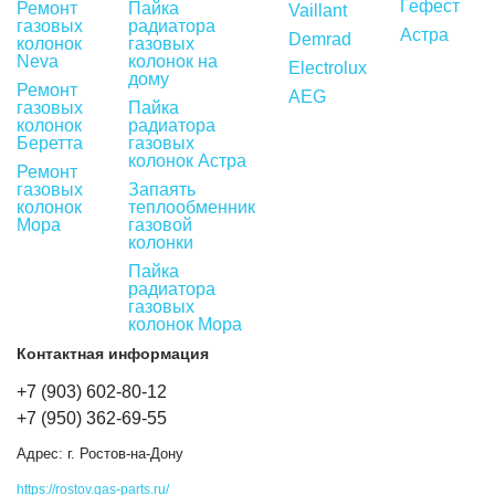
Гефест
Ремонт
Пайка
Vaillant
газовых
радиатора
Астра
Demrad
колонок
газовых
Neva
колонок на
Electrolux
дому
Ремонт
AEG
газовых
Пайка
колонок
радиатора
Беретта
газовых
колонок Астра
Ремонт
газовых
Запаять
колонок
теплообменник
Мора
газовой
колонки
Пайка
радиатора
газовых
колонок Мора
Контактная информация
+7 (903) 602-80-12
+7 (950) 362-69-55
Адрес:
г. Ростов-на-Дону
https://rostov.gas-parts.ru/