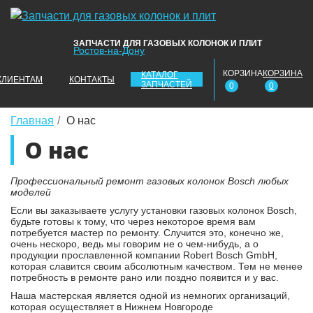
ЗАПЧАСТИ ДЛЯ ГАЗОВЫХ КОЛОНОК И ПЛИТ
Ростов-на-Дону
КОРЗИНА
КОРЗИНА
КАТАЛОГ
КЛИЕНТАМ
КОНТАКТЫ
ЗАПЧАСТЕЙ
0
0
Главная
О нас
О нас
Профессиональный ремонт газовых колонок
Bosch любых
моделей
Если вы заказываете услугу установки газовых колонок Bosch,
будьте готовы к тому, что через некоторое время вам
потребуется мастер по ремонту. Случится это, конечно же,
очень нескоро, ведь мы говорим не о чем-нибудь, а о
продукции прославленной компании Robert Bosch GmbH,
которая славится своим абсолютным качеством. Тем не менее
потребность в ремонте рано или поздно появится и у вас.
Наша мастерская является одной из немногих организаций,
которая осуществляет в Нижнем Новгороде