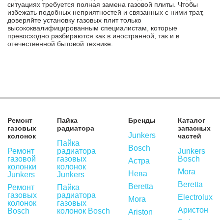
ситуациях требуется полная замена газовой плиты. Чтобы
избежать подобных неприятностей и связанных с ними трат,
доверяйте установку газовых плит только
высококвалифицированным специалистам, которые
превосходно разбираются как в иностранной, так и в
отечественной бытовой технике.
Ремонт
Пайка
Бренды
Каталог
газовых
радиатора
запасных
Junkers
колонок
частей
Пайка
Bosch
Ремонт
радиатора
Junkers
газовой
газовых
Bosch
Астра
колонки
колонок
Mora
Нева
Junkers
Junkers
Beretta
Beretta
Ремонт
Пайка
газовых
радиатора
Electrolux
Mora
колонок
газовых
Аристон
Bosch
колонок Bosch
Ariston